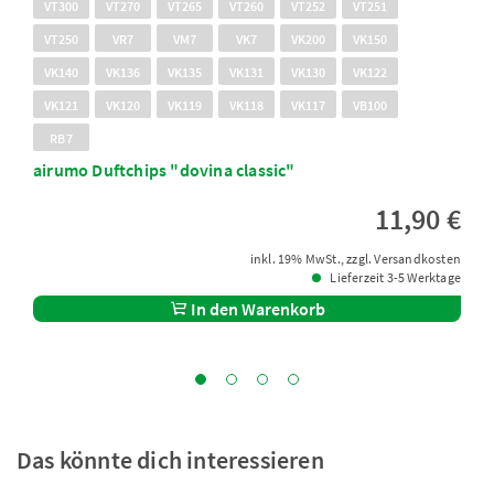
VT300
VT270
VT265
VT260
VT252
VT251
VT250
VR7
VM7
VK7
VK200
VK150
VK140
VK136
VK135
VK131
VK130
VK122
VK121
VK120
VK119
VK118
VK117
VB100
RB7
airumo Duftchips "dovina classic"
11,90 €
inkl. 19% MwSt., zzgl. Versandkosten
Lieferzeit 3-5 Werktage
In den Warenkorb
Das könnte dich interessieren