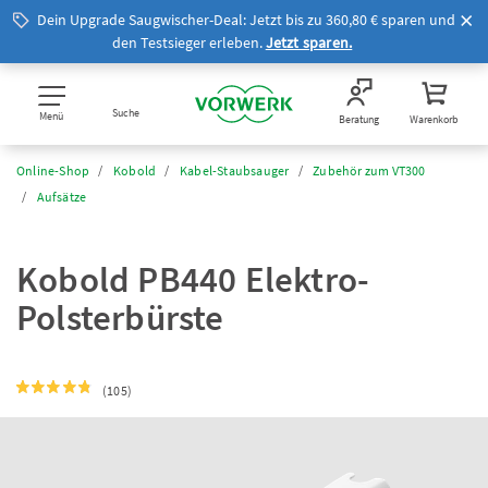
Dein Upgrade Saugwischer-Deal: Jetzt bis zu 360,80 € sparen und
den Testsieger erleben.
Jetzt sparen.
Suche
Menü
Beratung
Warenkorb
Online-Shop
Kobold
Kabel-Staubsauger
Zubehör zum VT300
Aufsätze
Kobold PB440 Elektro-
Polsterbürste
(105)