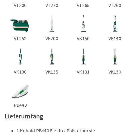
VT300
VT270
VT265
VT260
VT252
VK200
VK150
VK140
VK136
VK135
VK131
VK130
PB440
Lieferumfang
1 Kobold PB440 Elektro-Polsterbürste