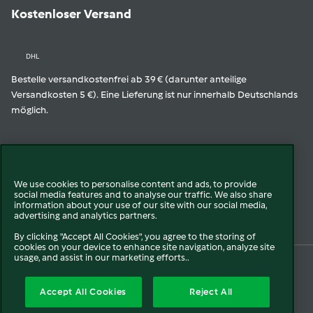
Kostenloser Versand
DHL
Bestelle versandkostenfrei ab 39 € (darunter anteilige
Versandkosten 5 €). Eine Lieferung ist nur innerhalb Deutschlands
möglich.
Geprüfte Qualität
We use cookies to personalise content and ads, to provide
social media features and to analyse our traffic. We also share
Zur Echtheit der Bewertungen
information about your use of our site with our social media,
advertising and analytics partners.
By clicking "Accept All Cookies", you agree to the storing of
cookies on your device to enhance site navigation, analyze site
usage, and assist in our marketing efforts..
© 2026 Vorwerk
Über uns
Presse
Batterie- und Altgeräteentsorgung
Accept All Cookies
Reject All