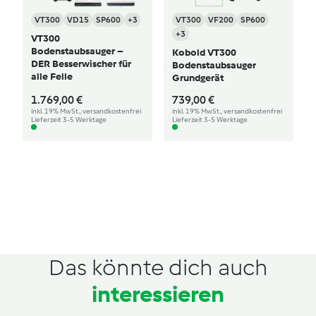
VT300
VD15
SP600
+3
VT300
VF200
SP600
+3
VT300
Bodenstaubsauger –
Kobold VT300
DER Besserwischer für
Bodenstaubsauger
alle Felle
Grundgerät
1.769,00 €
739,00 €
inkl. 19% MwSt., versandkostenfrei
inkl. 19% MwSt., versandkostenfrei
Lieferzeit 3-5 Werktage
Lieferzeit 3-5 Werktage
Das könnte dich auch
interessieren