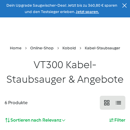
Dein Upgrade Saugwischer-Deal: Jetzt bis zu 360,80 € sparen
Zum Inhalt
und den Testsieger erleben.
Jetzt sparen.
Beratung
Menu
Suche
Warenkorb
Home
Online-Shop
Kobold
Kabel-Staubsauger
VT300 Kabel-
Staubsauger & Angebote
6
Produkte
Sortieren nach
Relevanz
Filter