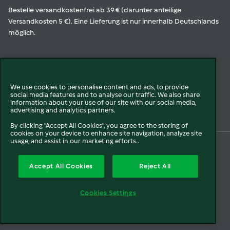
Bestelle versandkostenfrei ab 39 € (darunter anteilige
Versandkosten 5 €). Eine Lieferung ist nur innerhalb Deutschlands
möglich.
Geprüfte Qualität
We use cookies to personalise content and ads, to provide
social media features and to analyse our traffic. We also share
Zur Echtheit der Bewertungen
information about your use of our site with our social media,
advertising and analytics partners.
By clicking "Accept All Cookies", you agree to the storing of
cookies on your device to enhance site navigation, analyze site
usage, and assist in our marketing efforts..
© 2026 Vorwerk
Über uns
Presse
Batterie- und Altgeräteentsorgung
Accept All Cookies
Reject All
Datenschutz
Cookies
AGB
Widerruf
Pflichtinformationen
Meldesysteme
Cookies Settings
Impressum
Sitemap
Barrierefreiheit