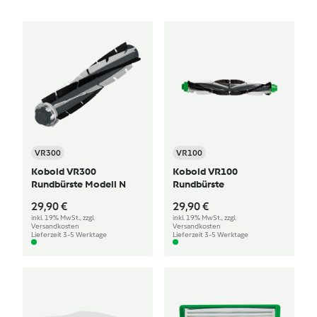
VR300
VR100
Kobold VR300
Kobold VR100
Rundbürste Modell N
Rundbürste
29,90 €
29,90 €
inkl. 19% MwSt., zzgl.
inkl. 19% MwSt., zzgl.
Versandkosten
Versandkosten
Lieferzeit 3-5 Werktage
Lieferzeit 3-5 Werktage