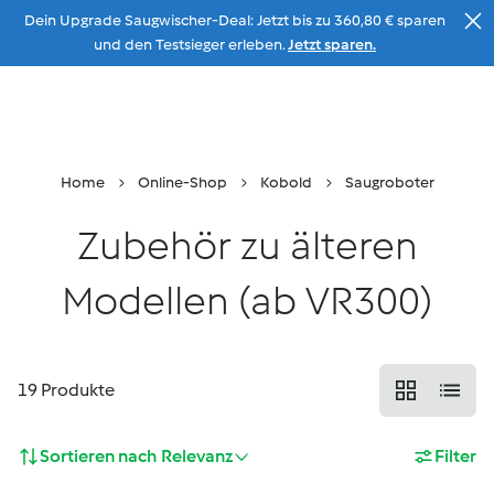
Dein Upgrade Saugwischer-Deal: Jetzt bis zu 360,80 € sparen
Zum Inhalt
und den Testsieger erleben.
Jetzt sparen.
Beratung
Menu
Suche
Warenkorb
Home
Online-Shop
Kobold
Saugroboter
Zubehör zu älteren
Modellen (ab VR300)
19
Produkte
Sortieren nach
Relevanz
Filter