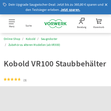
Dein Upgrade Saugwischer-Deal: Jetzt bis zu 360,80 € sparen und
den Testsieger erleben.
Jetzt sparen.
Suche
Menü
Beratung
Warenkorb
Online-Shop
Kobold
Saugroboter
Zubehör zu älteren Modellen (ab VR300)
Kobold VR100 Staubbehälter
(3)