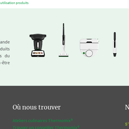
utilisation produits
emande
duits
és du
n-être
Où nous trouver
N
Ateliers culinaires Thermomix®
S'
Trouver un conseiller Thermomix®