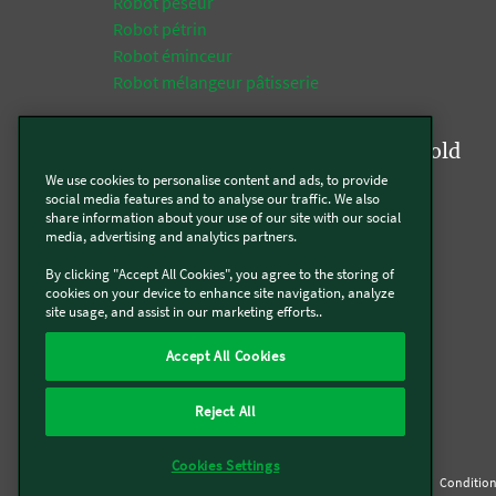
Robot peseur
Robot pétrin
Robot éminceur
Robot mélangeur pâtisserie
Tops fonctions de la gamme Kobold
We use cookies to personalise content and ads, to provide
Aspirateur
social media features and to analyse our traffic. We also
share information about your use of our site with our social
Aspirateur multifonction
media, advertising and analytics partners.
Aspirateur laveur
By clicking "Accept All Cookies", you agree to the storing of
Aspirateur textile
cookies on your device to enhance site navigation, analyze
Aspirateur silencieux
site usage, and assist in our marketing efforts..
Aspirateur robot
Aspirateur robot programmable
Accept All Cookies
Aspirateur nettoyeur
Aspirateur sans fil
Reject All
Cookies Settings
Qui sommes-nous
Mentions légales & CGU
CGV
Condition