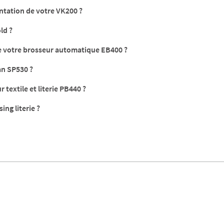
ntation de votre VK200 ?
ld ?
de votre brosseur automatique EB400 ?
an SP530 ?
textile et literie PB440 ?
ing literie ?