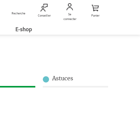
Recherche
Nous contacter
Se
Conseiller
Panier
connecter
E-shop
Astuces