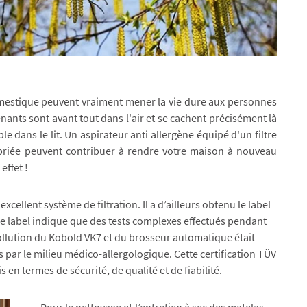
domestique peuvent vraiment mener la vie dure aux personnes
ants sont avant tout dans l'air et se cachent précisément là
 dans le lit. Un aspirateur anti allergène équipé d'un filtre
priée peuvent contribuer à rendre votre maison à nouveau
effet !
ellent système de filtration. Il a d’ailleurs obtenu le label
Ce label indique que des tests complexes effectués pendant
llution du Kobold VK7 et du brosseur automatique était
s par le milieu médico-allergologique. Cette certification TÜV
s en termes de sécurité, de qualité et de fiabilité.
Pour le nettoyage et l’entretien à sec des matelas,