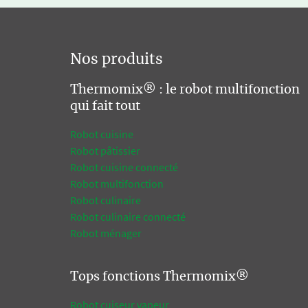
Nos produits
Thermomix® : le robot multifonction
qui fait tout
Robot cuisine
Robot pâtissier
Robot cuisine connecté
Robot multifonction
Robot culinaire
Robot culinaire connecté
Robot ménager
Tops fonctions Thermomix®
Robot cuiseur vapeur