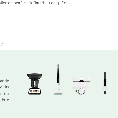
len de pénétrer à l'intérieur des pièces.
té
emande
duits
és du
n-être