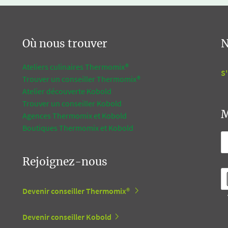
Où nous trouver
N
Ateliers culinaires Thermomix®
S'
Trouver un conseiller Thermomix®
Atelier découverte Kobold
Trouver un conseiller Kobold
M
Agences Thermomix et Kobold
Boutiques Thermomix et Kobold
Rejoignez-nous
Devenir conseiller Thermomix®
Devenir conseiller Kobold