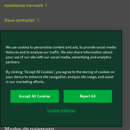
Assistance Vorwerk
Nous contacter
Se rétracter
We use cookies to personalise content and ads, to provide social media
features and to analyse our traffic. We also share information about
your use of our site with our social media, advertising and analytics
Une qualité reconnue
partners.
By clicking "Accept All Cookies", you agree to the storing of cookies on
your device to enhance site navigation, analyze site usage, and assist
in our marketing efforts..
Newsletter
Accept All Cookies
Reject All
S'inscrire à la newsletter
Cookies Settings
Modes de paiement