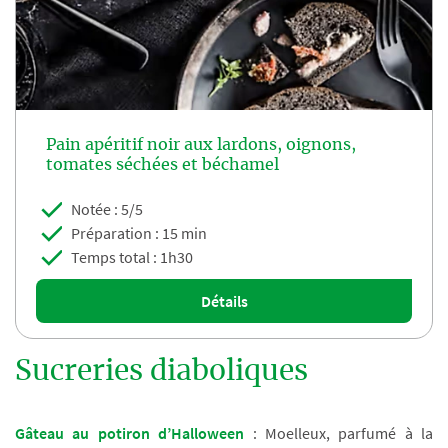
Pain apéritif noir aux lardons, oignons,
tomates séchées et béchamel
Notée : 5/5
Préparation : 15 min
Temps total : 1h30
Détails
Sucreries diaboliques
Gâteau au potiron d’Halloween
: Moelleux, parfumé à la