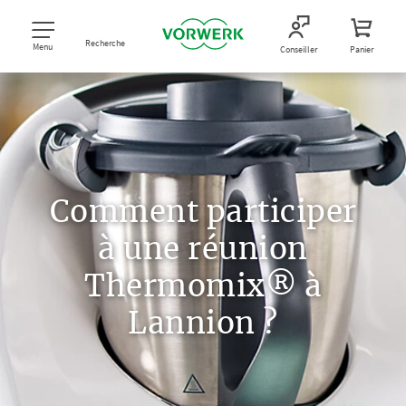
Recherche
Menu
Conseiller
Panier
Comment participer
à une réunion
Thermomix® à
Lannion ?