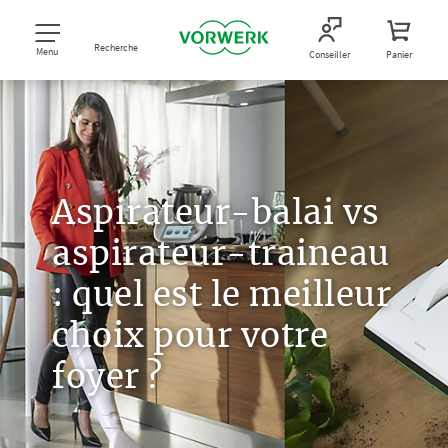
Recherche
Menu
Conseiller
Panier
Aspirateur-balai vs
aspirateur-traineau
: quel est le meilleur
choix pour votre
foyer ?