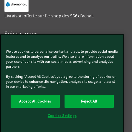
Livraison offerte sur l'e-shop dès 55€ d'achat.
Suivez-nous
Kobold
We use cookies to personalise content and ads, to provide social media
features and to analyse our traffic. We also share information about
your use of our site with our social media, advertising and analytics
partners.
By clicking "Accept All Cookies", you agree to the storing of cookies on
Thermomix®
your device to enhance site navigation, analyze site usage, and assist
in our marketing efforts..
Accept All Cookies
Reject All
Qui sommes-nous
Mentions légales & CGU
CGV
Cookies Settings
Conditions générales de réparation
Politique de Cookies
Newsletter
Politique de protection des données
Politique de retour
Accessibilité