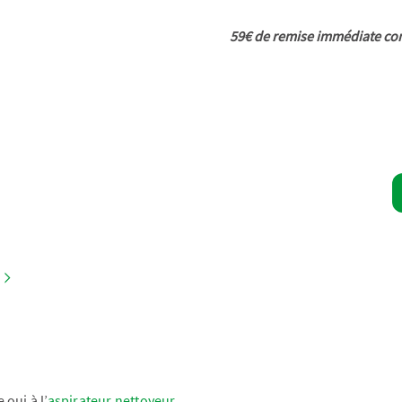
59€ de remise immédiate co
oui à l’
aspirateur nettoyeur