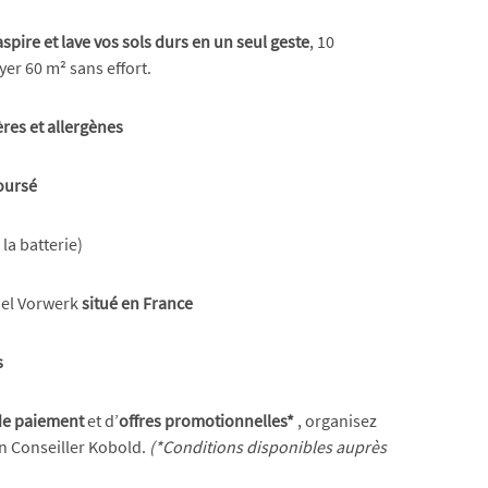
aspire et lave vos sols durs en un seul geste
, 10
er 60 m² sans effort.
res et allergènes
oursé
la batterie)
iel Vorwerk
situé en France
s
 de paiement
et d’
offres promotionnelles*
, organisez
n Conseiller Kobold.
(*Conditions disponibles auprès