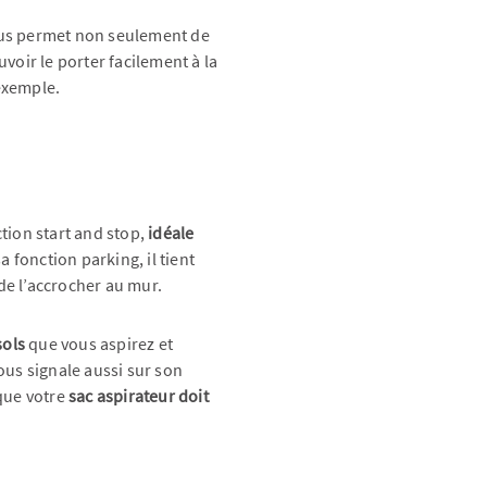
us permet non seulement de
voir le porter facilement à la
exemple.
tion start and stop,
idéale
sa fonction parking, il tient
de l’accrocher au mur.
sols
que vous aspirez et
ous signale aussi sur son
que votre
sac aspirateur doit