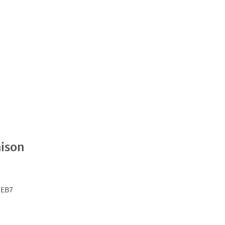
aison
 EB7