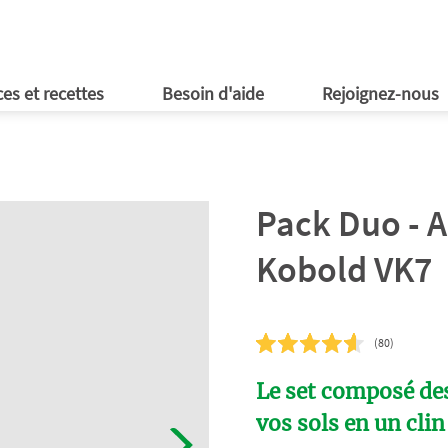
ires Kobold
 en ligne
obold
d'emploi
 voulez-vous gagner ?
essoires de ménage
En expositions éphémères
ld
Cookidoo®
ld
ld
ld
en ligne
ld
op Kobold
Près de chez vous
aide en ligne
 du moment
ionnels
ls vidéos
ités de carrière
ces de rechange
es et recettes
Besoin d'aide
Rejoignez-nous
Pack Duo - A
Kobold VK7
(80)
Le set composé des
vos sols en un clin 