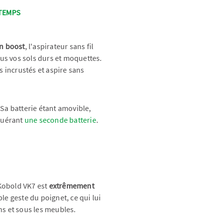
 TEMPS
on boost
, l'aspirateur sans fil
us vos sols durs et moquettes.
s incrustés et aspire sans
 Sa batterie étant amovible,
quérant
une seconde batterie
.
 Kobold VK7 est
extrêmement
le geste du poignet, ce qui lui
ns et sous les meubles.