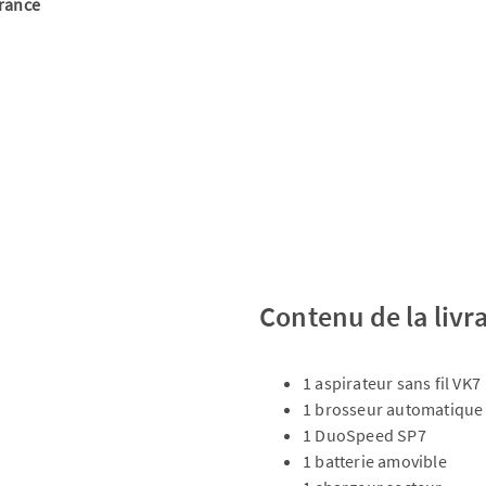
France
Contenu de la livr
1 aspirateur sans fil VK7
1 brosseur automatique
1 DuoSpeed SP7
1 batterie amovible