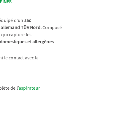
FINES
 équipé d’un
sac
t allemand TÜV Nord.
Composé
 qui capture les
domestiques et allergènes
.
i le contact avec la
lète de l’
aspirateur