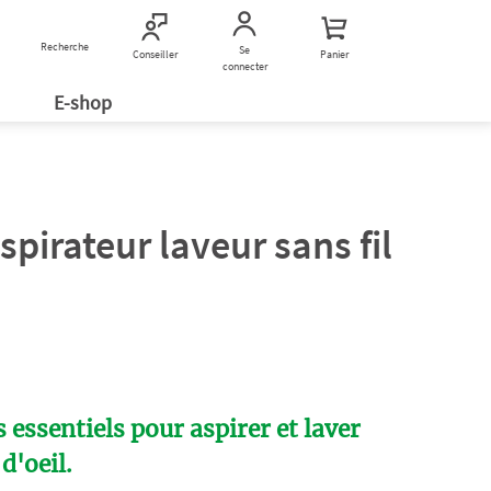
Recherche
Nous contacter
Se
Conseiller
Panier
connecter
E-shop
spirateur laveur sans fil
 essentiels pour aspirer et laver
d'oeil.