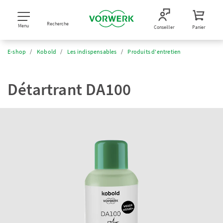
Recherche
Menu
Conseiller
Panier
E-shop
Kobold
Les indispensables
Produits d'entretien
Détartrant DA100