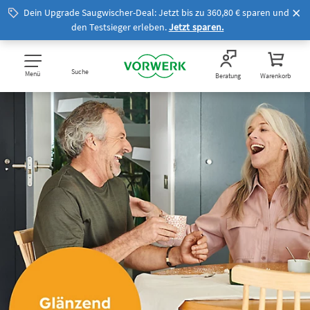
Dein Upgrade Saugwischer-Deal: Jetzt bis zu 360,80 € sparen und
den Testsieger erleben.
Jetzt sparen.
Suche
Menü
Beratung
Warenkorb