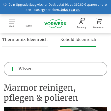
Dein Upgrade Saugwischer-Deal: Jetzt bis zu 360,80 € sparen und
den Testsieger erleben.
Jetzt sparen.
Suche
Menü
Beratung
Warenkorb
Thermomix Ideenreich
Kobold Ideenreich
Wissen
Marmor reinigen,
pflegen & polieren