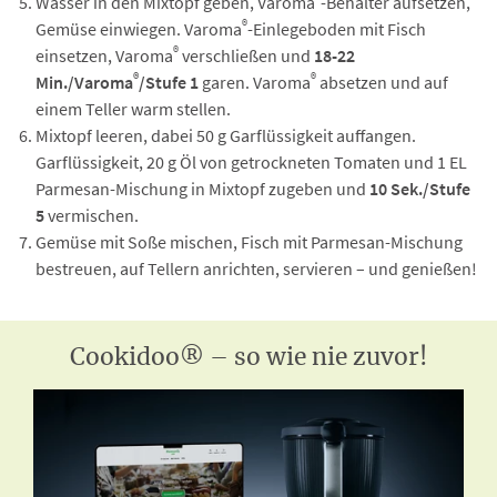
Wasser in den Mixtopf geben, Varoma
-Behälter aufsetzen,
®
Gemüse einwiegen. Varoma
-Einlegeboden mit Fisch
®
einsetzen, Varoma
verschließen und
18-22
®
®
Min./Varoma
/Stufe 1
garen. Varoma
absetzen und auf
einem Teller warm stellen.
Mixtopf leeren, dabei 50 g Garflüssigkeit auffangen.
Garflüssigkeit, 20 g Öl von getrockneten Tomaten und 1 EL
Parmesan-Mischung in Mixtopf zugeben und
10 Sek./Stufe
5
vermischen.
Gemüse mit Soße mischen, Fisch mit Parmesan-Mischung
bestreuen, auf Tellern anrichten, servieren – und genießen!
Cookidoo® – so wie nie zuvor!