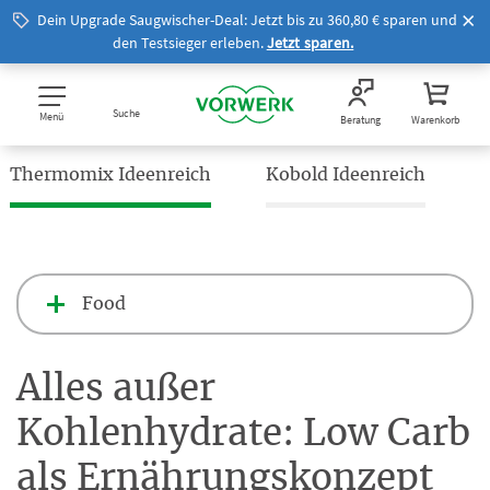
Dein Upgrade Saugwischer-Deal: Jetzt bis zu 360,80 € sparen und
den Testsieger erleben.
Jetzt sparen.
Suche
Menü
Beratung
Warenkorb
Thermomix Ideenreich
Kobold Ideenreich
Food
Alles außer
Kohlenhydrate: Low Carb
als Ernährungskonzept