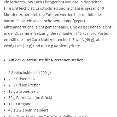
ein leckeres Low Carb Fischgericht vor, das in doppelter
Hinsicht leicht ist: Es ist schnell und leicht in insgesamt 40
Minuten zubereitet, die Zutaten werden hier mithilfe des
Varoma®-Gareinsatzes schonend dampfgegart –
Mittelmeerküche leicht gemacht also. Und es ist ebenso leicht
in der Zusammensetzung: Bei schlanken 345 kcal pro Portion
enthält die Low Carb Mahlzeit reichlich Eiweiß (49 g), aber
wenig Fett (13 g) und nur 8 g Kohlenhydrate.
Auf der Zutatenliste für 4 Personen stehen:
2 Seelachsfilets (à 200 g)
2 - 3 Prisen Salz
2 - 3 Prisen Pfeffer
15 g Zitronensaft
50 g Parmesan (im Stück)
1 EL Oregano
40 g Zwiebeln, halbiert
30 g Toastbrot (Low Carb Tipp: Vollkorntoast)