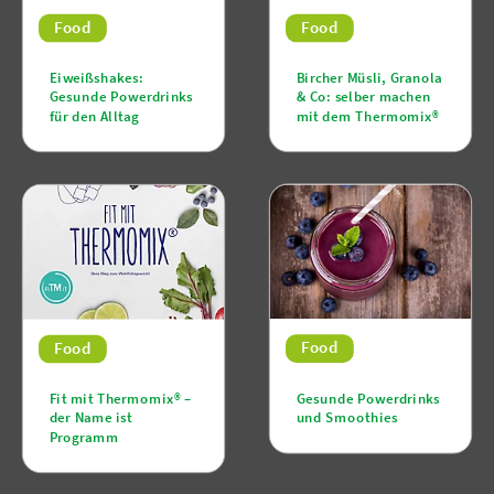
Food
Food
Eiweißshakes:
Bircher Müsli, Granola
Gesunde Powerdrinks
& Co: selber machen
für den Alltag
mit dem Thermomix®
Food
Food
Gesunde Powerdrinks
Fit mit Thermomix® –
und Smoothies
der Name ist
Programm