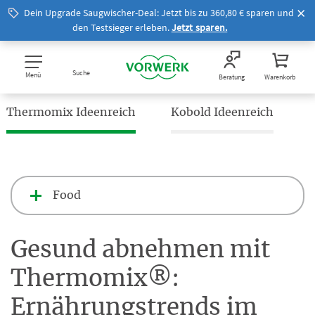
Dein Upgrade Saugwischer-Deal: Jetzt bis zu 360,80 € sparen und
den Testsieger erleben.
Jetzt sparen.
Suche
Menü
Beratung
Warenkorb
Thermomix Ideenreich
Kobold Ideenreich
Food
Gesund abnehmen mit
Thermomix®:
Ernährungstrends im