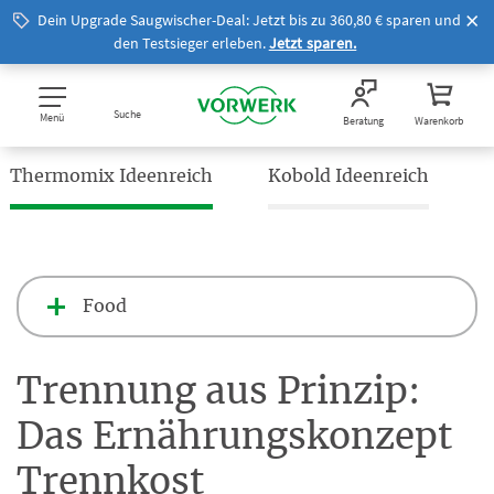
Dein Upgrade Saugwischer-Deal: Jetzt bis zu 360,80 € sparen und
den Testsieger erleben.
Jetzt sparen.
Suche
Menü
Beratung
Warenkorb
Thermomix Ideenreich
Kobold Ideenreich
Food
Trennung aus Prinzip:
Das Ernährungskonzept
Trennkost