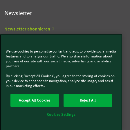
Newsletter
Newsletter abonnieren
Social Media
We use cookies to personalise content and ads, to provide social media
features and to analyse our traffic. We also share information about
your use of our site with our social media, advertising and analytics
partners.
Kobold
By clicking "Accept All Cookies", you agree to the storing of cookies on
your device to enhance site navigation, analyze site usage, and assist
in our marketing efforts..
Thermomix®
Accept All Cookies
Reject All
Cookies Settings
Über uns
Presse
Batterie- und Altgeräteentsorgung
Datenschutz