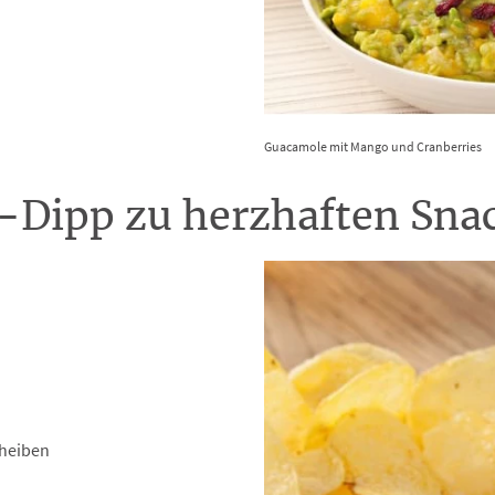
Guacamole mit Mango und Cranberries
-Dipp zu herzhaften Sna
cheiben