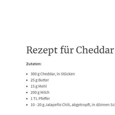
Rezept für Cheddar
Zutaten:
300 g Cheddar, in Stücken
25 g Butter
15 g Mehl
200 g Milch
1 TL Pfeffer
10 - 20 g Jalapeño Chili, abgetropft, in dünnen S