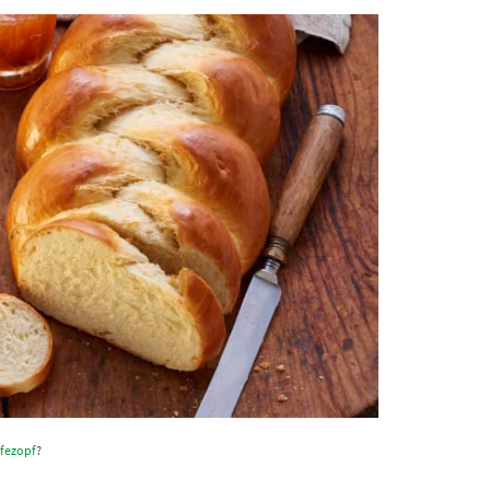
fezopf
?