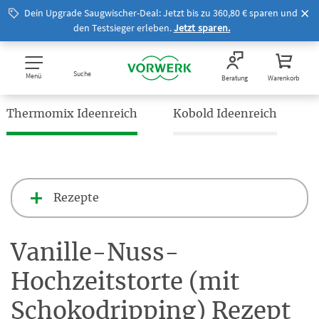
Dein Upgrade Saugwischer-Deal: Jetzt bis zu 360,80 € sparen und
den Testsieger erleben.
Jetzt sparen.
Suche
Menü
Beratung
Warenkorb
Thermomix Ideenreich
Kobold Ideenreich
Rezepte
Vanille-Nuss-
Hochzeitstorte (mit
Schokodripping) Rezept