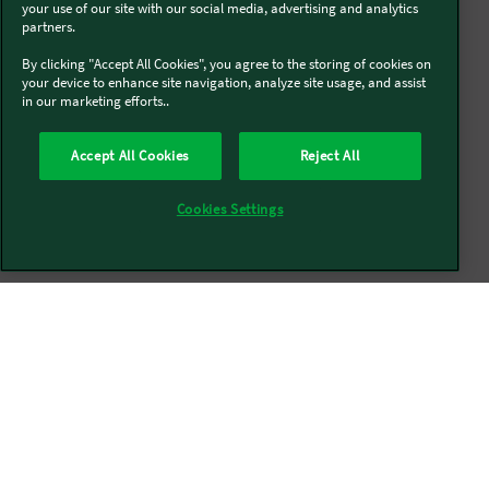
your use of our site with our social media, advertising and analytics
partners.
Karriere
By clicking "Accept All Cookies", you agree to the storing of cookies on
your device to enhance site navigation, analyze site usage, and assist
in our marketing efforts..
Karriere bei Vorwerk
Accept All Cookies
Reject All
Karriere bei Thermomix®
Cookies Settings
Karriere bei Kobold
Newsletter
Newsletter abonnieren
Social Media