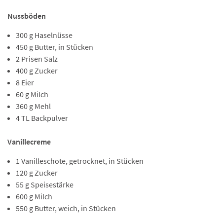
Nussböden
300 g Haselnüsse
450 g Butter, in Stücken
2 Prisen Salz
400 g Zucker
8 Eier
60 g Milch
360 g Mehl
4 TL Backpulver
Vanillecreme
1 Vanilleschote, getrocknet, in Stücken
120 g Zucker
55 g Speisestärke
600 g Milch
550 g Butter, weich, in Stücken