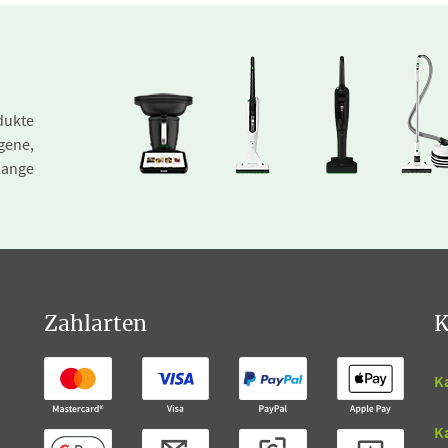
dukte
gene,
lange
Zahlarten
K
K
K