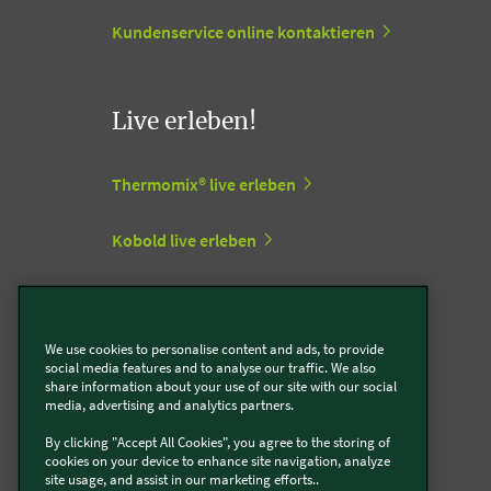
Kundenservice online kontaktieren
Live erleben!
Thermomix® live erleben
Kobold live erleben
Vorwerk Stores
We use cookies to personalise content and ads, to provide
social media features and to analyse our traffic. We also
Support Center
share information about your use of our site with our social
media, advertising and analytics partners.
By clicking "Accept All Cookies", you agree to the storing of
Zum Vorwerk Support Center
cookies on your device to enhance site navigation, analyze
site usage, and assist in our marketing efforts..