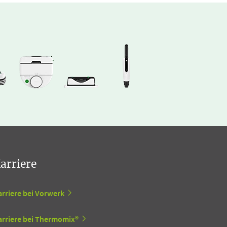
arriere
arriere bei Vorwerk
arriere bei Thermomix®