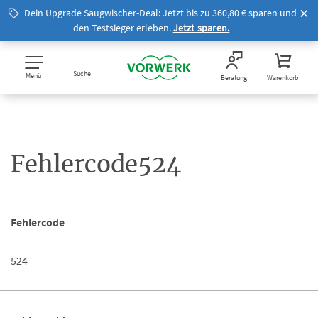
Dein Upgrade Saugwischer-Deal: Jetzt bis zu 360,80 € sparen und
den Testsieger erleben.
Jetzt sparen.
Suche
Menü
Beratung
Warenkorb
Fehlercode524
Fehlercode
524