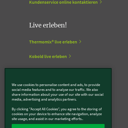
Kundenservice online kontaktieren
Live erleben!
Thermomix® live erleben
Kobold live erleben
Vorwerk Stores
We use cookies to personalise content and ads, to provide
social media features and to analyse our traffic. We also
Support Center
share information about your use of our site with our social
media, advertising and analytics partners.
By clicking "Accept All Cookies", you agree to the storing of
Zum Vorwerk Support Center
cookies on your device to enhance site navigation, analyze
site usage, and assist in our marketing efforts..
Retourenlabel erstellen