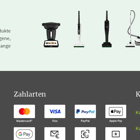
dukte
gene,
lange
Zahlarten
K
K
K