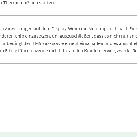
en Thermomix® neu starten.
en Anweisungen auf dem Display. Wenn die Meldung auch nach Einse
nderen Chip einzusetzen, um auszuschließen, dass es nicht nur an d
 unbedingt den TM5 aus- sowie erneut einschalten und es anschließe
um Erfolg führen, wende dich bitte an den Kundenservice, zwecks R