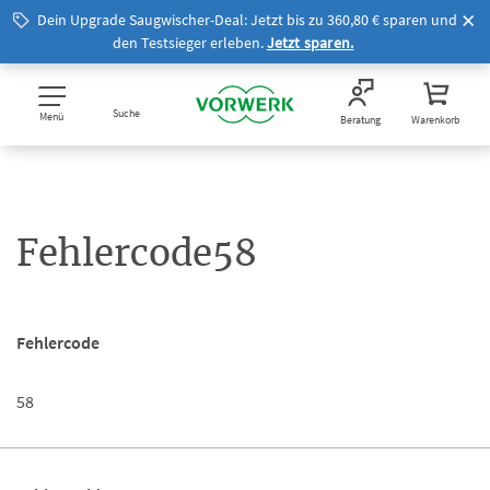
Dein Upgrade Saugwischer-Deal: Jetzt bis zu 360,80 € sparen und
den Testsieger erleben.
Jetzt sparen.
Suche
Menü
Beratung
Warenkorb
Fehlercode58
Fehlercode
58