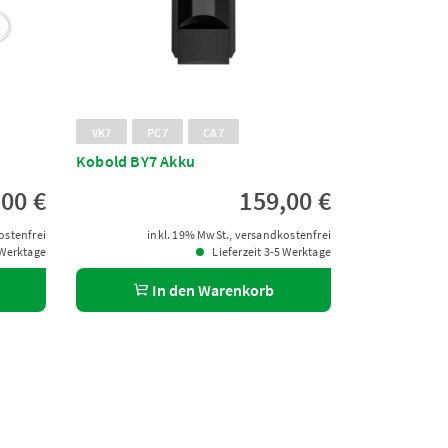
VK7
PC7
CA7
Kobold BY7 Akku
,00 €
159,00 €
ostenfrei
inkl. 19% MwSt., versandkostenfrei
 Werktage
Lieferzeit 3-5 Werktage
In den Warenkorb