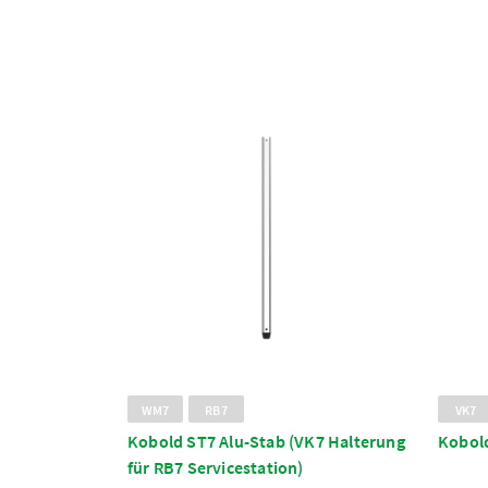
WM7
RB7
VK7
Kobold ST7 Alu-Stab (VK7 Halterung
Kobol
für RB7 Servicestation)