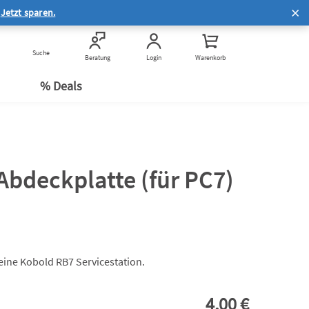
Hilfe zur Online-Bestellung
.
Jetzt sparen.
®
Häufige Fragen zum Service
Häufige Fragen zum
Suche
Kauf & Rechtliches
Beratung
Login
Warenkorb
n
Datenschutz
e
% Deals
Abdeckplatte (für PC7)
deine Kobold RB7 Servicestation.
4,00 €