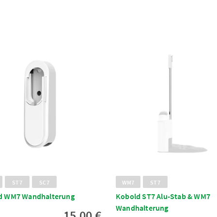
ST7
SC7
WM7
ST7
d WM7 Wandhalterung
Kobold ST7 Alu-Stab & WM7
Wandhalterung
15,00 €