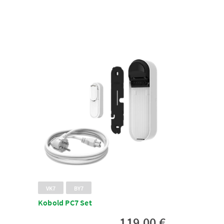
VK7
BY7
Kobold PC7 Set
119,00 €