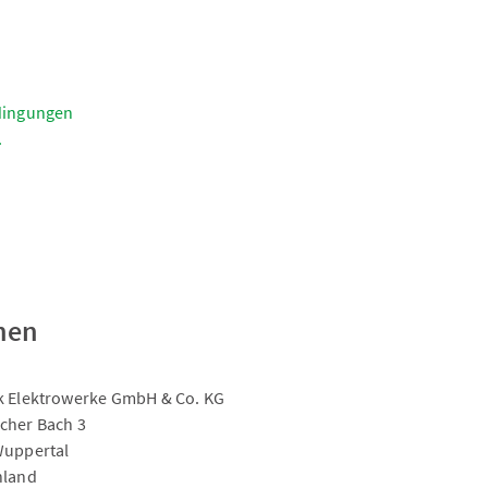
dingungen
.
nen
 Elektrowerke GmbH & Co. KG
cher Bach 3
Wuppertal
hland