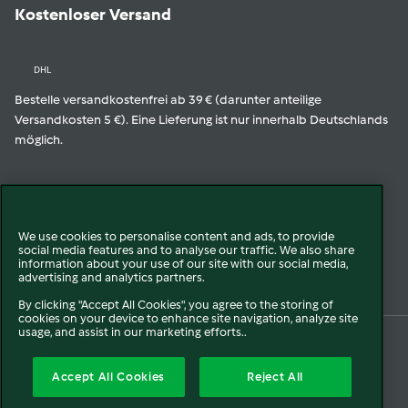
Kostenloser Versand
DHL
Bestelle versandkostenfrei ab 39 € (darunter anteilige
Versandkosten 5 €). Eine Lieferung ist nur innerhalb Deutschlands
möglich.
Geprüfte Qualität
We use cookies to personalise content and ads, to provide
social media features and to analyse our traffic. We also share
Zur Echtheit der Bewertungen
information about your use of our site with our social media,
advertising and analytics partners.
By clicking "Accept All Cookies", you agree to the storing of
cookies on your device to enhance site navigation, analyze site
usage, and assist in our marketing efforts..
© 2026 Vorwerk
Über uns
Presse
Batterie- und Altgeräteentsorgung
Accept All Cookies
Reject All
Datenschutz
Cookies
AGB
Widerruf
Pflichtinformationen
Meldesysteme