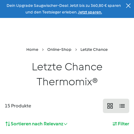
Dein Upgrade Saugwischer-Deal: Jetzt bis zu 360,80 € sparen
Zum Inhalt
und den Testsieger erleben.
Jetzt sparen.
Beratung
Menu
Suche
Warenkorb
Home
Online-Shop
Letzte Chance
Letzte Chance
Thermomix®
15
Produkte
Sortieren nach
Relevanz
Filter