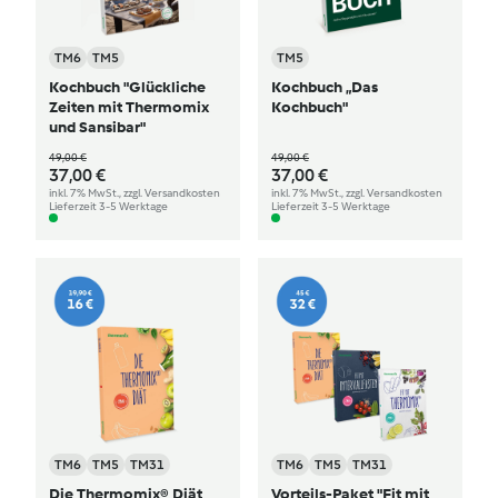
TM6
TM5
TM5
Kochbuch "Glückliche
Kochbuch „Das
Zeiten mit Thermomix
Kochbuch"
und Sansibar"
49,00 €
49,00 €
37,00 €
37,00 €
inkl. 7% MwSt., zzgl. Versandkosten
inkl. 7% MwSt., zzgl. Versandkosten
Lieferzeit 3-5 Werktage
Lieferzeit 3-5 Werktage
TM6
TM5
TM31
TM6
TM5
TM31
Die Thermomix® Diät
Vorteils-Paket "Fit mit