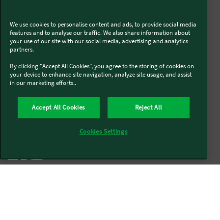
We use cookies to personalise content and ads, to provide social media
Livraison offerte sur l'e-shop dès 55€ d'achat.
features and to analyse our traffic. We also share information about
your use of our site with our social media, advertising and analytics
partners.
Suivez-nous
By clicking "Accept All Cookies", you agree to the storing of cookies on
your device to enhance site navigation, analyze site usage, and assist
in our marketing efforts..
Kobold
Accept All Cookies
Reject All
Thermomix®
Cookies Settings
Qui sommes-nous
Mentions légales & CGU
CGV
Conditions générales de réparation
Politique de Cookies
Newsletter
Politique de protection des données
Politique de retour
Accessibilité