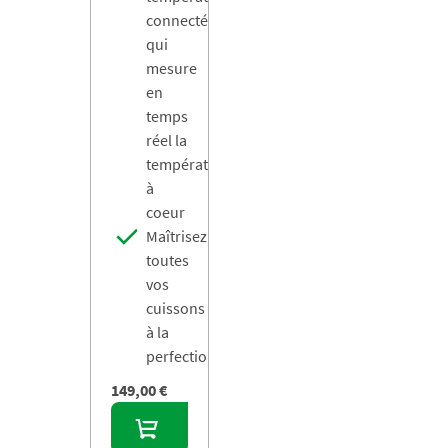
connectée
qui
mesure
en
temps
réel la
température
à
coeur
Maîtrisez
toutes
vos
cuissons
à la
perfection
149,00 €