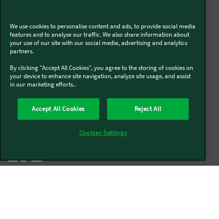
We use cookies to personalise content and ads, to provide social media
Livraison offerte sur l'e-shop dès 55€ d'achat.
features and to analyse our traffic. We also share information about
your use of our site with our social media, advertising and analytics
partners.
Suivez-nous
By clicking "Accept All Cookies", you agree to the storing of cookies on
your device to enhance site navigation, analyze site usage, and assist
in our marketing efforts..
Kobold
Accept All Cookies
Reject All
Thermomix®
Cookies Settings
Qui sommes-nous
Mentions légales & CGU
CGV
Conditions générales de réparation
Politique de Cookies
Newsletter
Politique de protection des données
Politique de retour
Accessibilité