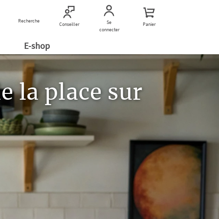
Recherche
Nous contacter
Se
Conseiller
Panier
connecter
E-shop
 la place sur