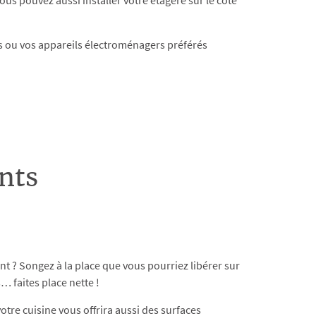
us pouvez aussi installer votre étagère sur le côté
is ou vos appareils électroménagers préférés
nts
t ? Songez à la place que vous pourriez libérer sur
… faites place nette !
tre cuisine vous offrira aussi des surfaces