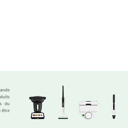
emande
duits
és du
n-être