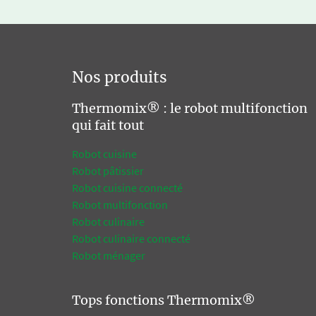
Nos produits
Thermomix® : le robot multifonction
qui fait tout
Robot cuisine
Robot pâtissier
Robot cuisine connecté
Robot multifonction
Robot culinaire
Robot culinaire connecté
Robot ménager
Tops fonctions Thermomix®