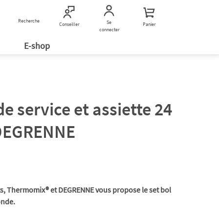
Recherche
Nous contacter
Se
Conseiller
Panier
connecter
E-shop
de service et assiette 24
 DEGRENNE
ats, Thermomix® et DEGRENNE vous propose le set bol
ronde.