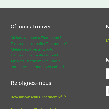
Où nous trouver
N
Ateliers culinaires Thermomix®
S'
Trouver un conseiller Thermomix®
Atelier découverte Kobold
Trouver un conseiller Kobold
M
Agences Thermomix et Kobold
Boutiques Thermomix et Kobold
Rejoignez-nous
Devenir conseiller Thermomix®