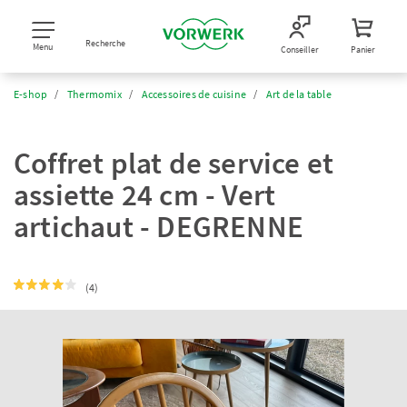
Recherche
Menu
Conseiller
Panier
E-shop
Thermomix
Accessoires de cuisine
Art de la table
Coffret plat de service et
assiette 24 cm - Vert
artichaut - DEGRENNE
(4)