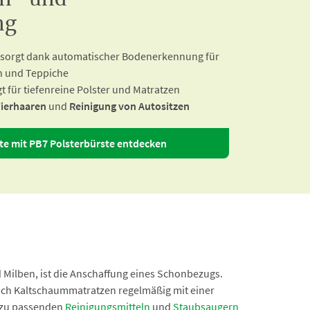
en- und
ng
sorgt dank automatischer Bodenerkennung für
n und Teppiche
t für tiefenreine Polster und Matratzen
Tierhaaren
und
Reinigung von Autositzen
te mit PB7 Polsterbürste entdecken
Milben, ist die Anschaffung eines Schonbezugs.
uch Kaltschaummatratzen regelmäßig mit einer
n zu passenden
Reinigungsmitteln
und
Staubsaugern