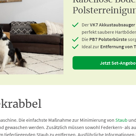
Kabellose Bod
Polsterreinigu
Der
VK7 Akkustaubsauger
perfekt saubere Hartböde
Die
PB7 Polsterbürste
sorg
Ideal zur
Entfernung von 
Jetzt Set-Angebo
ekrabbel
maschine. Die einfachste Maßnahme zur Minimierung von
Staub
und 
nd gewaschen werden. Zusätzlich müssen sowohl Federkern- als a
m tieferliegenden Staub zu entfernen. Ausführliche Informatione