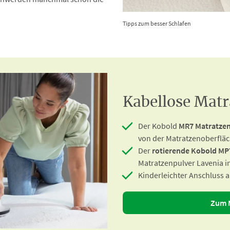
Tipps zum besser Schlafen
Kabellose Mat
Der Kobold
MR7 Matratzen
von der Matratzenoberflä
Der
rotierende Kobold MP
Matratzenpulver Lavenia in
Kinderleichter Anschluss a
Zum 