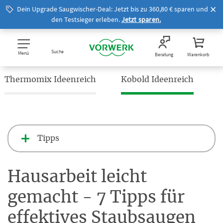
Dein Upgrade Saugwischer-Deal: Jetzt bis zu 360,80 € sparen und
den Testsieger erleben.
Jetzt sparen.
Suche
Menü
Beratung
Warenkorb
Thermomix Ideenreich
Kobold Ideenreich
Tipps
Hausarbeit leicht
gemacht - 7 Tipps für
effektives Staubsaugen