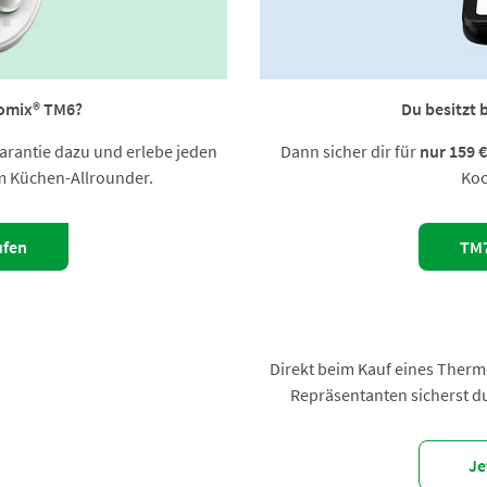
momix® TM6?
Du besitzt
rantie dazu und erlebe jeden
Dann sicher dir für
nur 159 €
m Küchen-Allrounder.
Koc
ufen
TM7
Direkt beim Kauf eines Ther
Repräsentanten sicherst du
Je