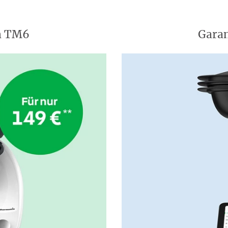
en TM6
Garan