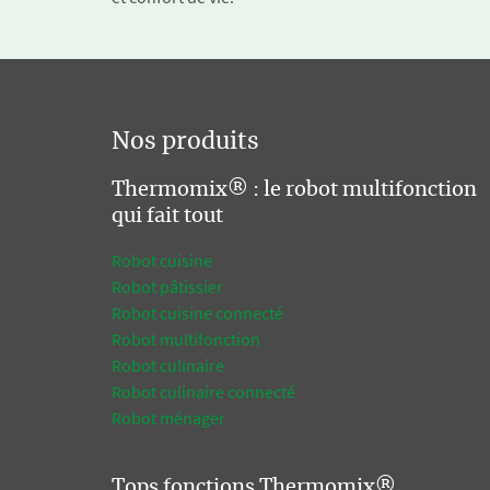
Nos produits
Thermomix® : le robot multifonction
qui fait tout
Robot cuisine
Robot pâtissier
Robot cuisine connecté
Robot multifonction
Robot culinaire
Robot culinaire connecté
Robot ménager
Tops fonctions Thermomix®