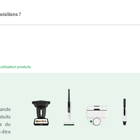
oisillons ?
utilisation produits
emande
duits
és du
n-être