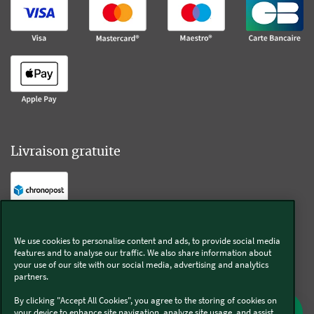
Livraison gratuite
Livraison offerte sur l'e-shop dès 55€ d'achat.
We use cookies to personalise content and ads, to provide social media
features and to analyse our traffic. We also share information about
Suivez-nous
your use of our site with our social media, advertising and analytics
partners.
Kobold
By clicking "Accept All Cookies", you agree to the storing of cookies on
your device to enhance site navigation, analyze site usage, and assist