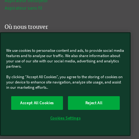
Aspirateur nettoyeur
Aspirateur sans fil
Où nous trouver
Ateliers culinaires Thermomix®
Trouver un conseiller Thermomix®
We use cookies to personalise content and ads, to provide social media
Atelier découverte Kobold
features and to analyse our traffic. We also share information about
your use of our site with our social media, advertising and analytics
Trouver un conseiller Kobold
partners.
Agences Thermomix et Kobold
Boutiques Thermomix et Kobold
By clicking "Accept All Cookies", you agree to the storing of cookies on
your device to enhance site navigation, analyze site usage, and assist
in our marketing efforts..
Rejoignez-nous
Accept All Cookies
Reject All
Devenir conseiller Thermomix®
Cookies Settings
Devenir conseiller Kobold