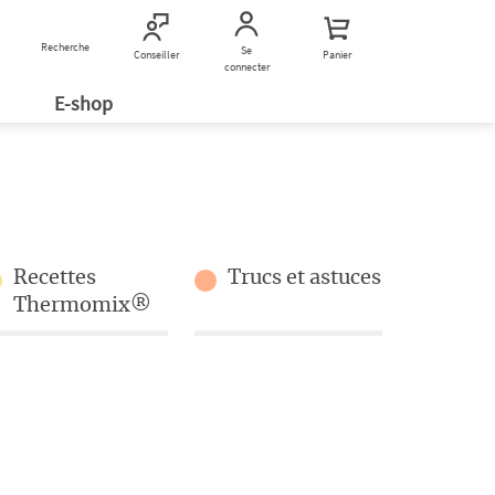
Recherche
Nous contacter
Se
Conseiller
Panier
connecter
E-shop
Recettes
Trucs et astuces
Thermomix®