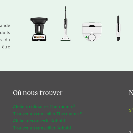
emande
duits
és du
n-être
Où nous trouver
N
Ateliers culinaires Thermomix®
S'
Trouver un conseiller Thermomix®
Atelier découverte Kobold
Trouver un conseiller Kobold