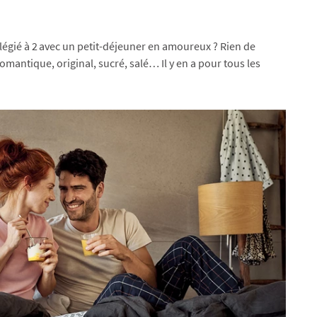
légié à 2 avec un petit-déjeuner en amoureux ? Rien de
mantique, original, sucré, salé… Il y en a pour tous les