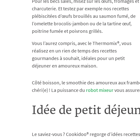
Pour les becs salés, misez sur les œufs, fromages et
charcuterie. Et testez par exemple nos recettes
plébiscitées d’œufs brouillés au saumon fumé, de
l’omelette brocolis-jambon ou de la tartine œuf,
poitrine fumée et poivrons grillés.
Vous l’aurez compris, avec le Thermomix®, vous
réalisez en un rien de temps des recettes
gourmandes à souhait, idéales pour un petit
déjeuner en amoureux maison.
Côté boisson, le smoothie des amoureux aux framboise
chéri(e) ! La puissance du
robot mixeur
vous assurer
Idée de petit déje
Le saviez-vous ? Cookidoo® regorge d’idées recettes