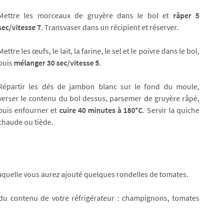
Mettre les morceaux de gruyère dans le bol et
râper 5
sec/vitesse 7
. Transvaser dans un récipient et réserver.
Mettre les œufs, le lait, la farine, le sel et le poivre dans le bol,
puis
mélanger 30 sec/vitesse 5
.
Répartir les dés de jambon blanc sur le fond du moule,
verser le contenu du bol dessus, parsemer de gruyère râpé,
puis enfourner et
cuire 40 minutes à 180°C
. Servir la quiche
chaude ou tiède.
quelle vous aurez ajouté quelques rondelles de tomates.
 du contenu de votre réfrigérateur : champignons, tomates