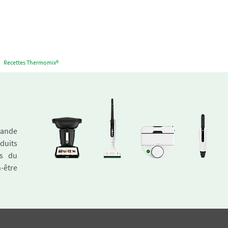
Recettes Thermomix®
emande
duits
és du
n-être