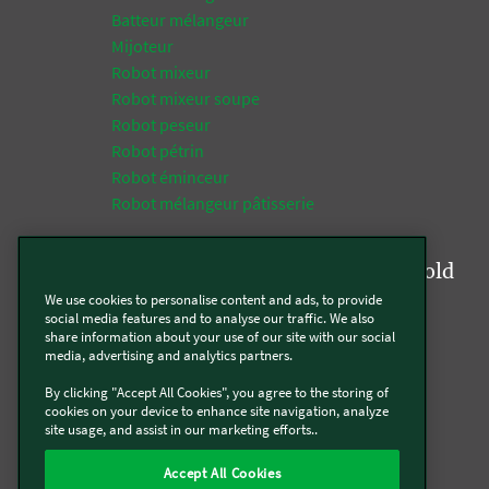
Batteur mélangeur
Mijoteur
Robot mixeur
Robot mixeur soupe
Robot peseur
Robot pétrin
Robot éminceur
Robot mélangeur pâtisserie
Tops fonctions de la gamme Kobold
We use cookies to personalise content and ads, to provide
Aspirateur
social media features and to analyse our traffic. We also
share information about your use of our site with our social
Aspirateur multifonction
media, advertising and analytics partners.
Aspirateur laveur
By clicking "Accept All Cookies", you agree to the storing of
Aspirateur textile
cookies on your device to enhance site navigation, analyze
Aspirateur silencieux
site usage, and assist in our marketing efforts..
Aspirateur robot
Aspirateur robot programmable
Accept All Cookies