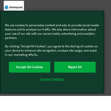
Livraison offerte sur l'e-shop dès 55€ d'achat.
We use cookies to personalise content and ads, to provide social media
features and to analyse our traffic. We also share information about
Suivez-nous
your use of our site with our social media, advertising and analytics
partners.
Kobold
By clicking "Accept All Cookies", you agree to the storing of cookies on
your device to enhance site navigation, analyze site usage, and assist
in our marketing efforts..
Accept All Cookies
Reject All
Thermomix®
Cookies Settings
Qui sommes-nous
Mentions légales & CGU
CGV
Conditions générales de réparation
Politique de Cookies
Newsletter