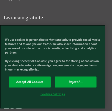
Livraison gratuite
We use cookies to personalise content and ads, to provide social media
Livraison offerte sur l'e-shop dès 55€ d'achat.
features and to analyse our traffic. We also share information about
your use of our site with our social media, advertising and analytics
partners.
Suivez-nous
By clicking "Accept All Cookies", you agree to the storing of cookies on
your device to enhance site navigation, analyze site usage, and assist
in our marketing efforts..
Kobold
Accept All Cookies
Reject All
Thermomix®
Cookies Settings