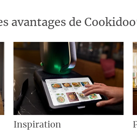
es avantages de Cookido
Inspiration
P