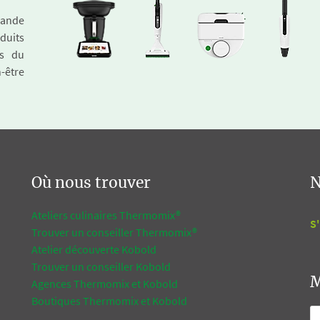
emande
duits
és du
n-être
Où nous trouver
N
Ateliers culinaires Thermomix®
S'
Trouver un conseiller Thermomix®
Atelier découverte Kobold
Trouver un conseiller Kobold
M
Agences Thermomix et Kobold
Boutiques Thermomix et Kobold