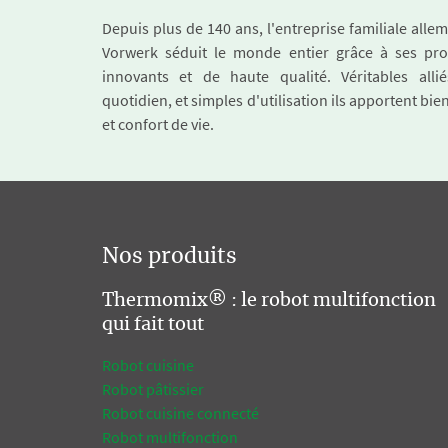
Depuis plus de 140 ans, l'entreprise familiale all
Vorwerk séduit le monde entier grâce à ses pro
innovants et de haute qualité. Véritables alli
quotidien, et simples d'utilisation ils apportent bie
et confort de vie.
Nos produits
Thermomix® : le robot multifonction
qui fait tout
Robot cuisine
Robot pâtissier
Robot cuisine connecté
Robot multifonction