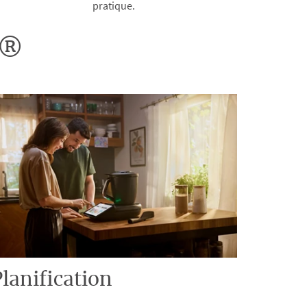
pratique.
o®
lanification