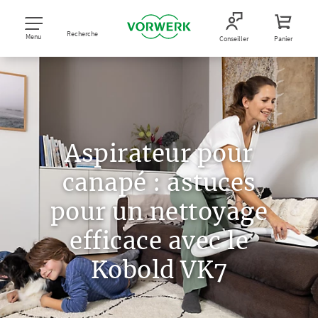
Recherche
Menu
Conseiller
Panier
Aspirateur pour
canapé : astuces
pour un nettoyage
efficace avec le
Kobold VK7