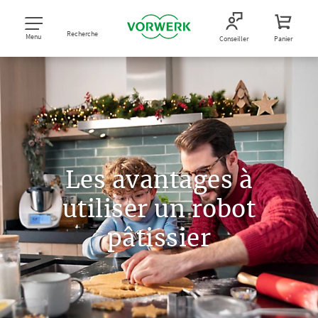
Recherche
Menu
Conseiller
Panier
Les avantages à
utiliser un robot
pâtissier