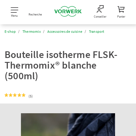
Recherche
Menu
Conseiller
Panier
E-shop
Thermomix
Accessoires de cuisine
Transport
Bouteille isotherme FLSK-
Thermomix® blanche
(500ml)
(5)