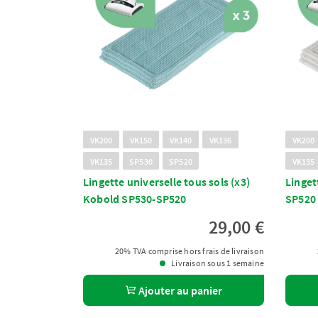
VK200
VK150
VK140
VK136
VK200
VK135
SP530
SP520
VK135
Lingette universelle tous sols (x3)
Linget
Kobold SP530-SP520
SP520
29,00 €
20% TVA comprise hors frais de livraison
Livraison sous 1 semaine
Ajouter au panier