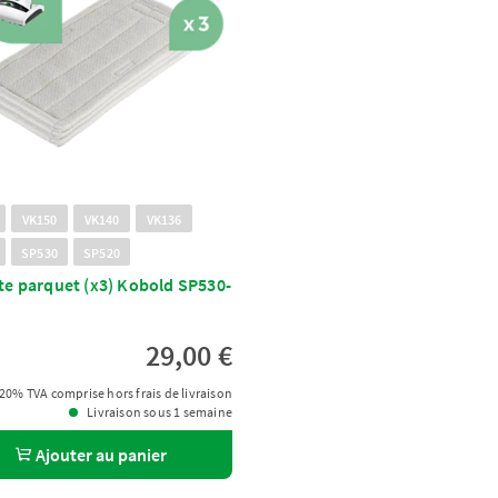
VK150
VK140
VK136
SP530
SP520
te parquet (x3) Kobold SP530-
29,00 €
20% TVA comprise hors frais de livraison
Livraison sous 1 semaine
Ajouter au panier