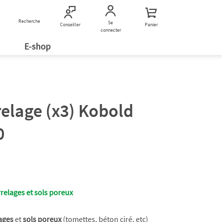
Recherche
Nous contacter
Se
Conseiller
Panier
connecter
E-shop
relage (x3) Kobold
0
relages et sols poreux
ages
et
sols poreux
(tomettes, béton ciré, etc)