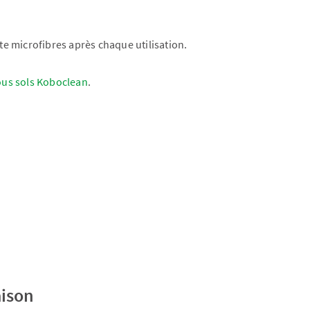
te microfibres après chaque utilisation.
ous sols Koboclean
.
aison