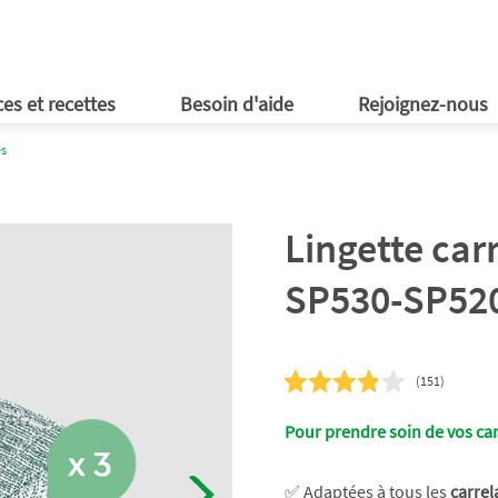
ires Kobold
 en ligne
obold
d'emploi
 voulez-vous gagner ?
essoires de ménage
En expositions éphémères
ld
Cookidoo®
ld
ld
ld
en ligne
ld
op Kobold
Près de chez vous
aide en ligne
 du moment
ionnels
ls vidéos
ités de carrière
ces de rechange
es et recettes
Besoin d'aide
Rejoignez-nous
es
Lingette car
SP530-SP52
(151)
Pour prendre soin de vos car
✅ Adaptées à tous les
carrel