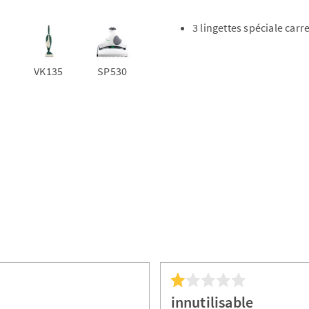
3 lingettes spéciale car
VK135
SP530
innutilisable