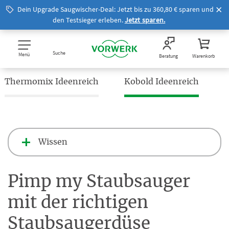
Dein Upgrade Saugwischer-Deal: Jetzt bis zu 360,80 € sparen und
den Testsieger erleben.
Jetzt sparen.
Suche
Menü
Beratung
Warenkorb
Thermomix Ideenreich
Kobold Ideenreich
Wissen
Pimp my Staubsauger
mit der richtigen
Staubsaugerdüse