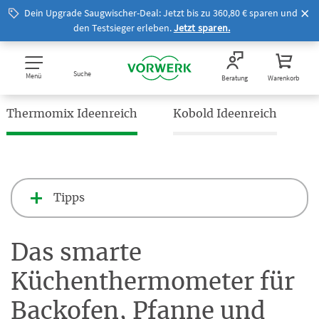
Dein Upgrade Saugwischer-Deal: Jetzt bis zu 360,80 € sparen und
den Testsieger erleben.
Jetzt sparen.
Suche
Menü
Beratung
Warenkorb
Thermomix Ideenreich
Kobold Ideenreich
Tipps
Das smarte
Küchenthermometer für
Backofen, Pfanne und