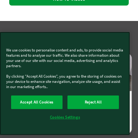
Auch interessant für dich
We use cookies to personalise content and ads, to provide social media
features and to analyse our traffic. We also share information about
your use of our site with our social media, advertising and analytics
partners.
By clicking "Accept All Cookies", you agree to the storing of cookies on
your device to enhance site navigation, analyze site usage, and assist
in our marketing efforts..
Tipps
Tipps
Accept All Cookies
Reject All
Zubehör-Tipp: Sous-
Slow-Cooking mit
Cookies Settings
Vide-Garen mit der
dem Thermomix
Thermomix® Welle
(TM7, TM6)