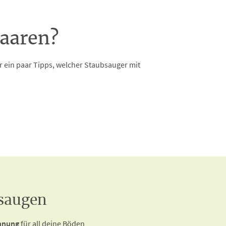
haaren?
 ein paar Tipps, welcher Staubsauger mit
bsaugen
nnung
für all deine Böden