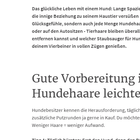
Das glückliche Leben mit einem Hund: Lange Spaz
die innige Beziehung zu seinem Haustier versüßen 
Glücksgefühle, sondern auch jede Menge Hundehaa
oder auf den Autositzen - Tierhaare bleiben überal
entfernen kannst und welcher Staubsauger für Hun
deinem Vierbeiner in vollen Zügen genießen.
Gute Vorbereitung i
Hundehaare leichte
Hundebesitzer kennen die Herausforderung, täglic
zusätzliche Putzrunden ja gerne in Kauf. Du möcht
Weniger Haare = weniger Aufwand.
Tipp 1: Täglich bürsten: Erst den Hund, dann den R