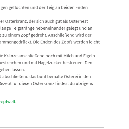
ängen geflochten und der Teig an beiden Enden
er Osterkranz, der sich auch gut als Osternest
h lange Teigstränge nebeneinander gelegt und an
 zu einem Zopf gedreht. Anschließend wird der
ammengedrückt. Die Enden des Zopfs werden leicht
ie Kränze anschließend noch mit Milch und Eigelb
g bestreichen und mit Hagelzucker bestreuen. Den
gehen lassen.
 abschließend das bunt bemalte Osterei in den
s Rezept für diesen Osterkranz findest du übrigens
zeptwelt
.